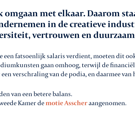
aken
jk omgaan met elkaar. Daarom staa
In
ondernemen in de creatieve indus
le
diversiteit, vertrouwen en duurzaa
Va
e een fatsoenlijk salaris verdient, moeten dit oo
Co
odiumkunsten gaan omhoog, terwijl de financiël
vice
t een verschraling van de podia, en daarmee van 
nden van een betere balans.
 Tweede Kamer de
motie Asscher
aangenomen.