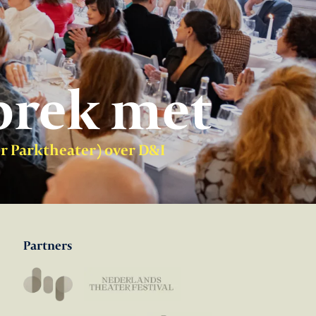
prek met
er Parktheater) over D&I
Partners