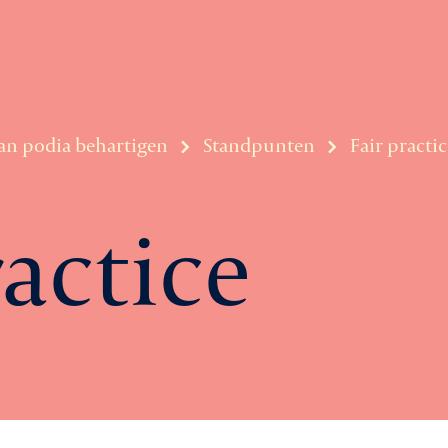
an podia behartigen
Standpunten
Fair practic
ractice
Ag
Le
rtiging
Ni