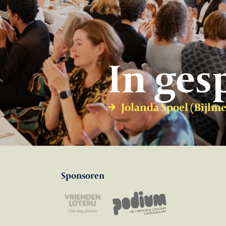
In ges
Jolanda Spoel (Bijlm
Sponsoren