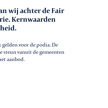
n wij achter de Fair
 gesprek met
trie. Kernwaarden
den
mheid.
catures
k gelden voor de podia. De
ntact
e steun vanuit de gemeenten
het aanbod.
Aanmelden nieuwsbrief