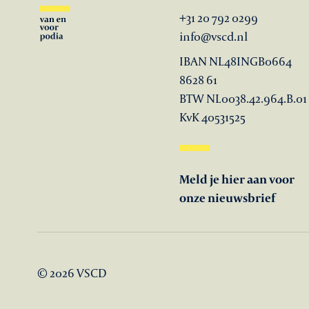
+31 20 792 0299
info@vscd.nl
IBAN NL48INGB0664
8628 61
BTW NL0038.42.964.B.01
KvK 40531525
Meld je hier aan voor
onze nieuwsbrief
© 2026 VSCD