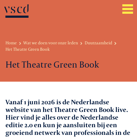
Home
Wat we doen voor onze leden
Duurzaamheid
Het Theatre Green Book
Over VSCD
Het Theatre Green Book
Belangenbehartiging
Werkgeverszaken
Promotie
Vanaf 1 juni 2026 is de Nederlandse
website van het Theatre Green Book live.
Netwerk & service
Hier vind je alles over de Nederlandse
editie 2.0 en kun je aansluiten bij een
Lid worden
groeiend netwerk van professionals in de