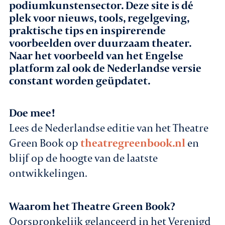
podiumkunstensector. Deze site is dé
plek voor nieuws, tools, regelgeving,
Agenda
praktische tips en inspirerende
voorbeelden over duurzaam theater.
Leden
Naar het voorbeeld van het Engelse
platform zal ook de Nederlandse versie
Nieuws
constant worden geüpdatet.
In gesprek met leden
Doe mee!
Lees de Nederlandse editie van het Theatre
Vacatures
Green Book op
theatregreenbook.nl
en
Contact
blijf op de hoogte van de laatste
ontwikkelingen.
Aanmelden nieuwsbrief
Waarom het Theatre Green Book?
Oorspronkelijk gelanceerd in het Verenigd