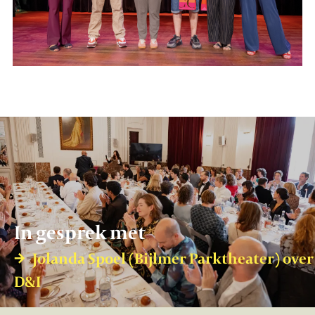
In gesprek met
Jolanda Spoel (Bijlmer Parktheater) over
D&I