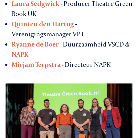
Laura Sedgwick
- Producer Theatre Green
Book UK
Quinten den Hartog
-
Verenigingsmanager VPT
Ryanne de Boer
- Duurzaamheid VSCD &
NAPK
Mirjam Terpstra
- Directeur NAPK