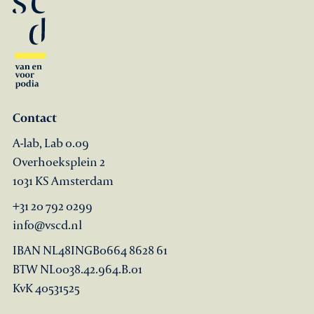
Contact
A-lab, Lab 0.09
Overhoeksplein 2
1031 KS Amsterdam
+31 20 792 0299
info@vscd.nl
IBAN NL48INGB0664 8628 61
BTW NL0038.42.964.B.01
KvK 40531525