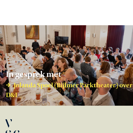
In gesprek met
Jolanda Spoel (Bijlmer Parktheater) over
D&I