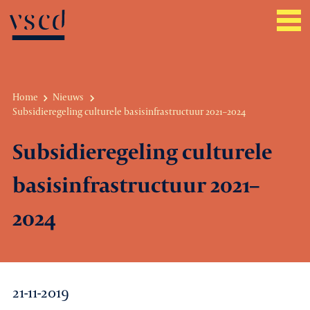
Home
Nieuws
Subsidieregeling culturele basisinfrastructuur 2021–2024
Over VSCD
Subsidieregeling culturele
Belangenbehartiging
basisinfrastructuur 2021–
Werkgeverszaken
2024
Promotie
Netwerk & service
21-11-2019
Lid worden