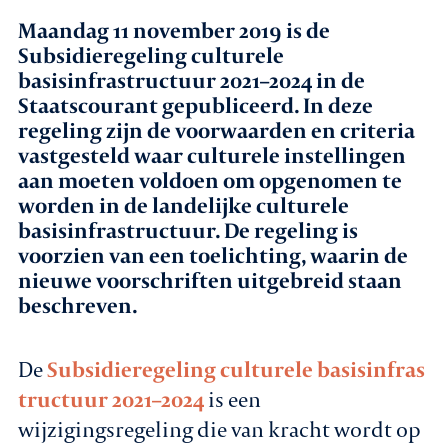
Maandag 11 november 2019 is de
Agenda
Subsidieregeling culturele
basisinfrastructuur 2021–2024 in de
Leden
Staatscourant gepubliceerd. In deze
regeling zijn de voorwaarden en criteria
Nieuws
vastgesteld waar culturele instellingen
aan moeten voldoen om opgenomen te
worden in de landelijke culturele
In gesprek met leden
basisinfrastructuur. De regeling is
voorzien van een toelichting, waarin de
Vacatures
nieuwe voorschriften uitgebreid staan
beschreven.
Contact
De
Subsidieregeling culturele basisinfras
Aanmelden nieuwsbrief
tructuur 2021–2024
is een
wijzigingsregeling die van kracht wordt op