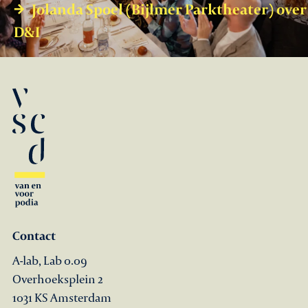
Jolanda Spoel (Bijlmer Parktheater) over
D&I
Contact
A-lab, Lab 0.09
Overhoeksplein 2
1031 KS Amsterdam