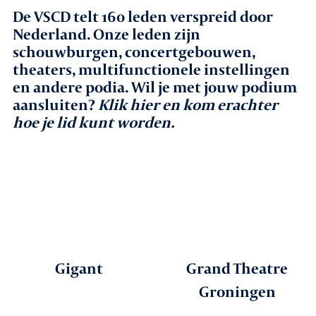
De VSCD telt 160 leden verspreid door
Agenda
Nederland. Onze leden zijn
schouwburgen, concertgebouwen,
theaters, multifunctionele instellingen
Leden
en andere podia. Wil je met jouw podium
aansluiten?
Klik hier en kom erachter
Nieuws
hoe je lid kunt worden
.
In gesprek met leden
Vacatures
Contact
Gigant
Grand Theatre
Aanmelden nieuwsbrief
Groningen