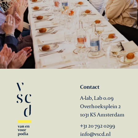
Contact
A-lab, Lab 0.09
Overhoeksplein 2
1031 KS Amsterdam
+31 20 792 0299
info@vscd.nl