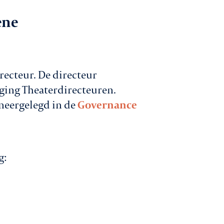
ene
 gesprek met
den
catures
recteur. De directeur
ging Theaterdirecteuren.
ntact
 neergelegd in de
Governance
g:
Aanmelden nieuwsbrief