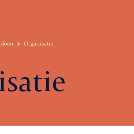
e doen
Organisatie
satie
Ag
Le
rtiging
Ni