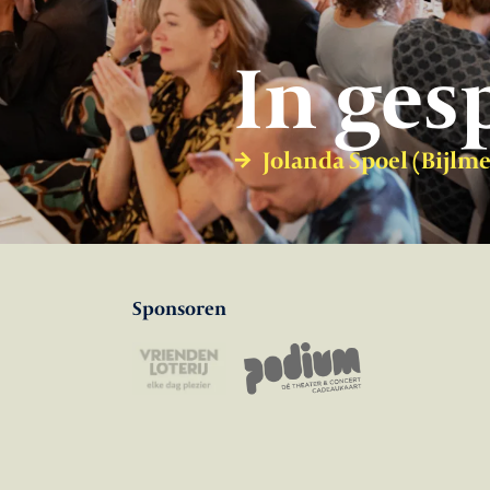
In ges
Jolanda Spoel (Bijlm
Sponsoren