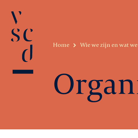
Home
Wie we zijn en wat w
Organi
Over VSCD
Belangenbeha