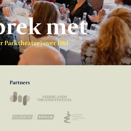
prek met
er Parktheater) over D&I
Partners