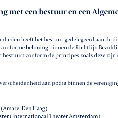
aken
ing met een bestuur en een Algem
In
le
Va
mheden heeft het bestuur gedelegeerd aan de di
-conforme beloning binnen de Richtlijn Bezoldi
Co
n bestuurt conform de principes zoals deze zijn
vice
 verscheidenheid aan podia binnen de verenigin
r (Amare, Den Haag)
ster (Internationaal Theater Amsterdam)