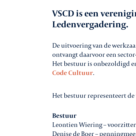
Werkgeversz
VSCD is een verenig
Ledenvergadering.
Promotie
De uitvoering van de werkzaa
ontvangt daarvoor een sector
Het bestuur is onbezoldigd e
Netwerk & ser
Code Cultuur
.
Het bestuur representeert de
Lid worden
Bestuur
Leontien Wiering – voorzitte
Denise de Boer – penningmee