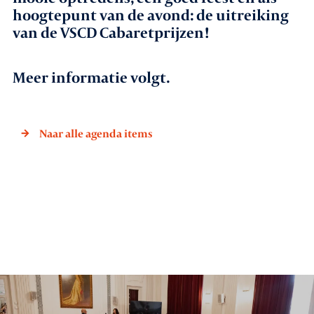
hoogtepunt van de avond: de uitreiking
van de VSCD Cabaretprijzen!
Agenda
Leden
Meer informatie volgt.
Nieuws
Naar alle agenda items
In gesprek met leden
Vacatures
Contact
Aanmelden nieuwsbrief