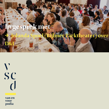
In gesprek met
Jolanda Spoel (Bijlmer Parktheater) over
D&I