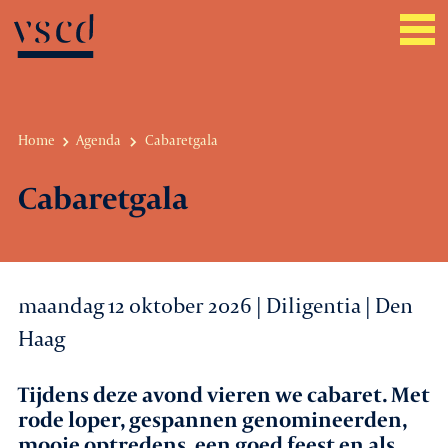
Home
Agenda
Cabaretgala
Over VSCD
Cabaretgala
Belangenbehartiging
Werkgeverszaken
maandag 12 oktober 2026 | Diligentia | Den
Promotie
Haag
Netwerk & service
Tijdens deze avond vieren we cabaret. Met
rode loper, gespannen genomineerden,
Lid worden
mooie optredens, een goed feest en als