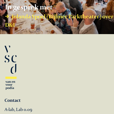
In gesprek met
Jolanda Spoel (Bijlmer Parktheater) over
D&I
Contact
A-lab, Lab 0.09