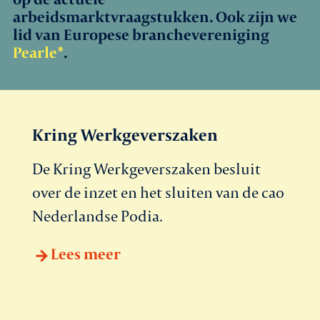
arbeidsmarktvraagstukken. Ook zijn we
Agenda
lid van Europese branchevereniging
Pearle*
.
Leden
Nieuws
Kring Werkgeverszaken
In gesprek met leden
De Kring Werkgeverszaken besluit
Vacatures
over de inzet en het sluiten van de cao
Nederlandse Podia.
Contact
Lees meer
Aanmelden nieuwsbrief