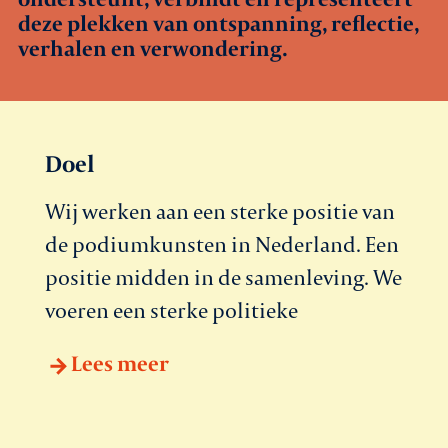
deze plekken van ontspanning, reflectie,
Agenda
verhalen en verwondering.
Leden
Nieuws
Doel
In gesprek met leden
Wij werken aan een sterke positie van
de podiumkunsten in Nederland. Een
Vacatures
positie midden in de samenleving. We
voeren een sterke politieke
Contact
Lees meer
Aanmelden nieuwsbrief