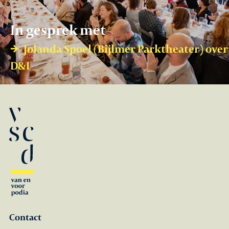
In gesprek met
Jolanda Spoel (Bijlmer Parktheater) over
D&I
Contact