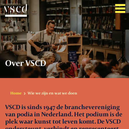
Over VSCD
Over VSCD
Belangenbehartiging
Werkgeverszaken
Promotie
Home
Wie we zijn en wat we doen
VSCD is sinds 1947 de branchevereniging
Netwerk & service
van podia in Nederland. Het podium is de
plek waar kunst tot leven komt. De VSCD
Lid worden
ondersteunt, verbindt en representeert