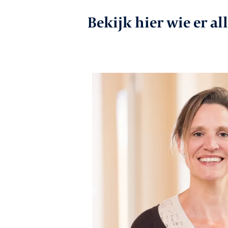
Werkgeversz
Bekijk hier wie er a
Promotie
Netwerk & ser
Lid worden