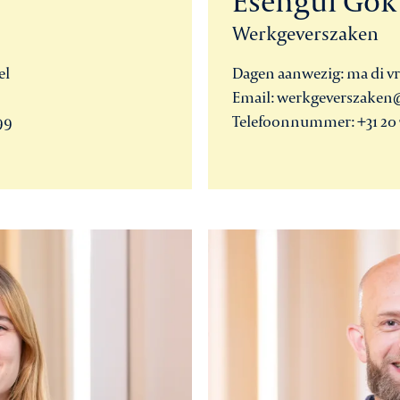
Esengül Gök
Werkgeverszaken
el
Dagen aanwezig: ma di vr
Email: werkgeverszaken
99
Telefoonnummer: +31 20