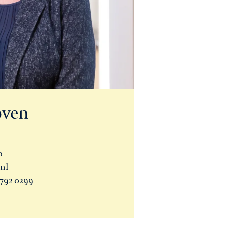
oven
o
.nl
 792 0299