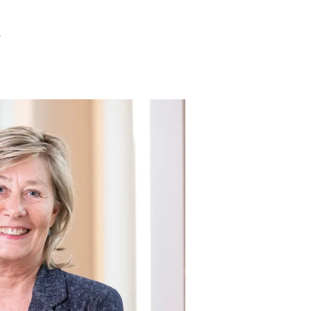
.
 gesprek met
den
catures
ntact
Aanmelden nieuwsbrief