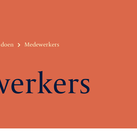
e doen
Medewerkers
erkers
Ag
Le
rtiging
Ni