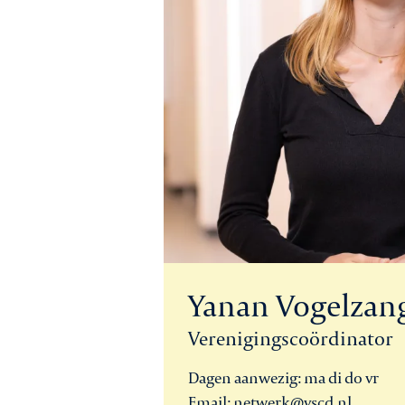
Yanan Vogelzan
Verenigingscoördinator
Dagen aanwezig: ma di do vr
Email: netwerk@vscd.nl