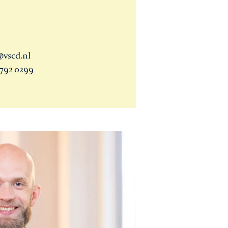
@vscd.nl
 792 0299