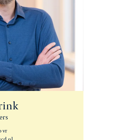
rink
ers
 vr
cd.nl