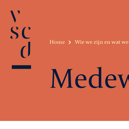
Home
Wie we zijn en wat w
Medew
Over VSCD
Belangenbeha