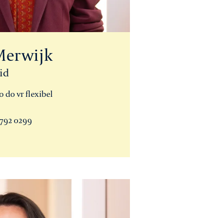
Merwijk
eid
 do vr flexibel
 792 0299