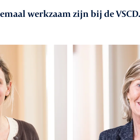
aken
llemaal werkzaam zijn bij de VSCD
In
le
Va
Co
vice