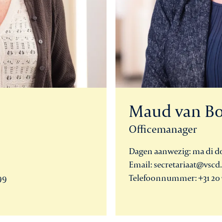
Maud van B
Officemanager
Dagen aanwezig: ma di d
Email: secretariaat@vscd
99
Telefoonnummer: +31 20