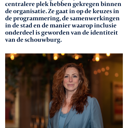
centralere plek hebben gekregen binnen
de organisatie. Ze gaat in op de keuzes in
Agenda
de programmering, de samenwerkingen
in de stad en de manier waarop inclusie
Leden
onderdeel is geworden van de identiteit
van de schouwburg.
Nieuws
In gesprek met leden
Vacatures
Contact
Aanmelden nieuwsbrief