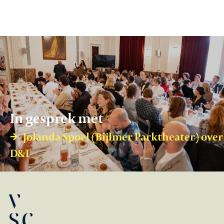
In gesprek met
Jolanda Spoel (Bijlmer Parktheater) over
D&I