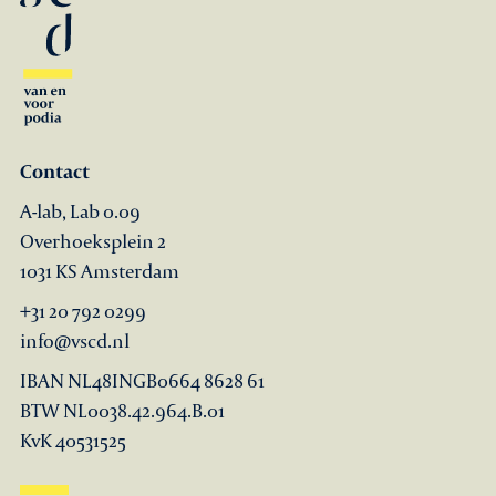
Contact
A-lab, Lab 0.09
Overhoeksplein 2
1031 KS Amsterdam
+31 20 792 0299
info@vscd.nl
IBAN NL48INGB0664 8628 61
BTW NL0038.42.964.B.01
KvK 40531525