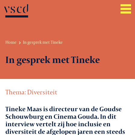
Home
In gesprek met Tineke
Over VSCD
In gesprek met Tineke
Belangenbehartiging
Werkgeverszaken
Thema: Diversiteit
Promotie
Tineke Maas is directeur van de Goudse
Netwerk & service
Schouwburg en Cinema Gouda.
In dit
interview vertelt zij hoe inclusie en
Lid worden
diversiteit de afgelopen jaren een steeds