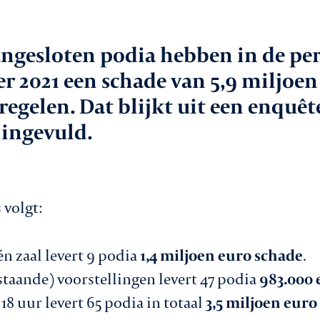
aken
In
aangesloten podia hebben in de pe
le
r 2021 een schade van 5,9 miljoen
Va
gelen. Dat blijkt uit een enquête
 ingevuld.
Co
vice
 volgt:
n zaal levert 9 podia
1,4 miljoen euro schade
.
taande) voorstellingen levert 47 podia
983.000 
8 uur levert 65 podia in totaal
3,5 miljoen euro