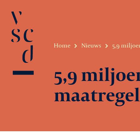
Home
Nieuws
5,9 miljo
5,9 miljo
maatrege
Over VSCD
Belangenbeha