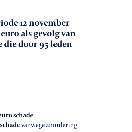
 gesprek met
riode 12 november
den
 euro als gevolg van
catures
 die door 95 leden
ntact
Aanmelden nieuwsbrief
euro schade
.
 schade
vanwege annulering