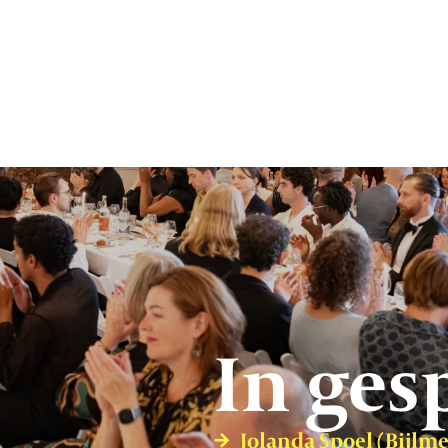
In ges
Jolanda Spoel (Bijlm