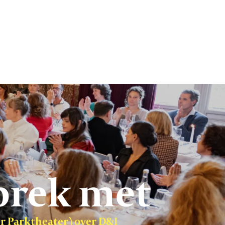
prek met
er Parktheater) over D&I