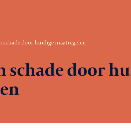
en schade door huidige maatregelen
en schade door hu
len
Ag
Le
rtiging
Ni