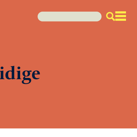
idige
enda
den
euws