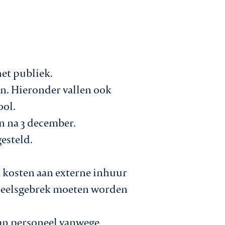
et publiek.
an. Hieronder vallen ook
ool.
n na 3 december.
gesteld.
a kosten aan externe inhuur
neelsgebrek moeten worden
van personeel vanwege