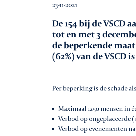
23-11-2021
Werkgeversz
De 154 bij de VSCD 
tot en met 3 decembe
Promotie
de beperkende maatre
(62%) van de VSCD is
Netwerk & ser
Per beperking is de schade als
Lid worden
Maximaal 1250 mensen in éé
Verbod op ongeplaceerde (s
Verbod op evenementen na 1