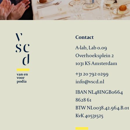
Contact
A-lab, Lab 0.09
Overhoeksplein 2
1031 KS Amsterdam
+31 20 792 0299
info@vscd.nl
IBAN NL48INGB0664
8628 61
BTW NL0038.42.964.B.01
KvK 40531525