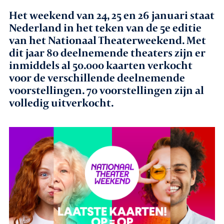
Het weekend van 24, 25 en 26 januari staat
Agenda
Nederland in het teken van de 5e editie
van het Nationaal Theaterweekend. Met
Leden
dit jaar 80 deelnemende theaters zijn er
inmiddels al 50.000 kaarten verkocht
Nieuws
voor de verschillende deelnemende
voorstellingen. 70 voorstellingen zijn al
volledig uitverkocht.
In gesprek met leden
Vacatures
Contact
Aanmelden nieuwsbrief