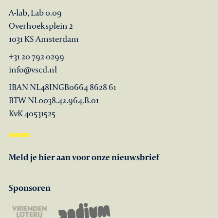
A-lab, Lab 0.09
Overhoeksplein 2
1031 KS Amsterdam
+31 20 792 0299
info@vscd.nl
IBAN NL48INGB0664 8628 61
BTW NL0038.42.964.B.01
KvK 40531525
Meld je hier aan voor onze nieuwsbrief
Sponsoren