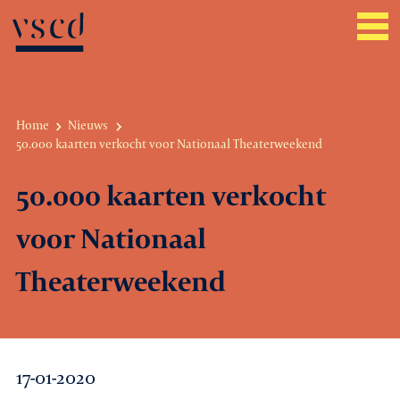
Home
Nieuws
50.000 kaarten verkocht voor Nationaal Theaterweekend
Over VSCD
50.000 kaarten verkocht
Belangenbehartiging
voor Nationaal
Werkgeverszaken
Theaterweekend
Promotie
Netwerk & service
17-01-2020
Lid worden