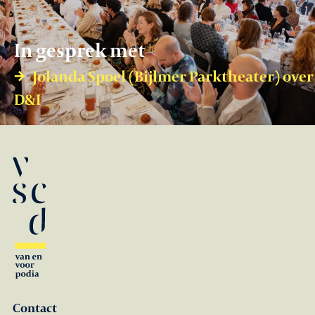
In gesprek met
Jolanda Spoel (Bijlmer Parktheater) over
D&I
Contact