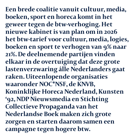
Een brede coalitie vanuit cultuur, media,
Agenda
boeken, sport en horeca komt in het
geweer tegen de btw-verhoging. Het
Leden
nieuwe kabinet is van plan om in 2026
het btw-tarief voor cultuur, media, logies,
Nieuws
boeken en sport te verhogen van 9% naar
21%. De deelnemende partijen vinden
elkaar in de overtuiging dat deze grote
In gesprek met leden
lastenverzwaring álle Nederlanders gaat
raken. Uiteenlopende organisaties
Vacatures
waaronder NOC*NSF, de KNVB,
Koninklijke Horeca Nederland, Kunsten
Contact
‘92, NDP Nieuwsmedia en Stichting
Collectieve Propaganda van het
Nederlandse Boek maken zich grote
Aanmelden nieuwsbrief
zorgen en starten daarom samen een
campagne
tegen hogere btw.