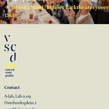
Jolanda Spoel (Bijlmer Parktheater) over
D&I
Contact
A-lab, Lab 0.09
Overhoeksplein 2