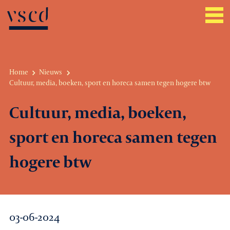
Home
Nieuws
Cultuur, media, boeken, sport en horeca samen tegen hogere btw
Over VSCD
Cultuur, media, boeken,
Belangenbehartiging
sport en horeca samen tegen
Werkgeverszaken
hogere btw
Promotie
Netwerk & service
03-06-2024
Lid worden