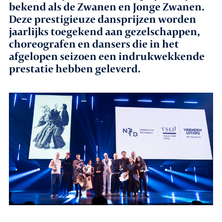
bekend als de Zwanen en Jonge Zwanen.
Deze prestigieuze dansprijzen worden
Agenda
jaarlijks toegekend aan gezelschappen,
choreografen en dansers die in het
Leden
afgelopen seizoen een indrukwekkende
prestatie hebben geleverd.
Nieuws
In gesprek met leden
Vacatures
Contact
Aanmelden nieuwsbrief