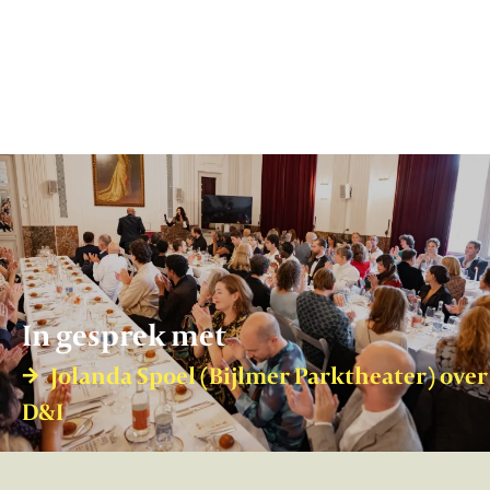
In gesprek met
Jolanda Spoel (Bijlmer Parktheater) over
D&I