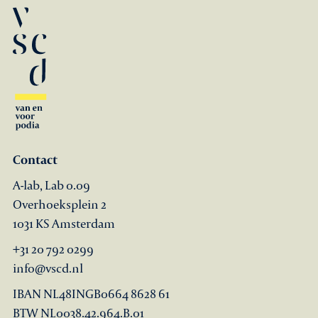
Contact
A-lab, Lab 0.09
Overhoeksplein 2
1031 KS Amsterdam
+31 20 792 0299
info@vscd.nl
IBAN NL48INGB0664 8628 61
BTW NL0038.42.964.B.01