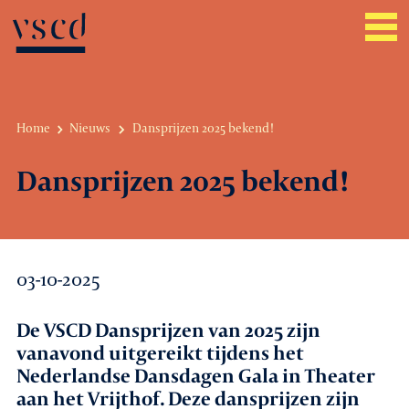
Home
Nieuws
Dansprijzen 2025 bekend!
Over VSCD
Dansprijzen 2025 bekend!
Belangenbehartiging
Werkgeverszaken
03-10-2025
Promotie
De VSCD Dansprijzen van 2025 zijn
Netwerk & service
vanavond uitgereikt tijdens het
Nederlandse Dansdagen Gala in Theater
Lid worden
aan het Vrijthof. Deze dansprijzen zijn