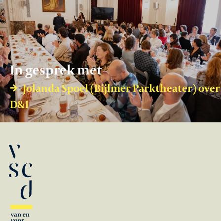
In gesprek met
Jolanda Spoel (Bijlmer Parktheater) over
D&I