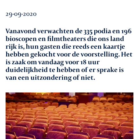
29-09-2020
Agenda
Vanavond verwachten de 335 podia en 196
Leden
bioscopen en filmtheaters die ons land
rijk is, hun gasten die reeds een kaartje
Nieuws
hebben gekocht voor de voorstelling. Het
is zaak om vandaag voor 18 uur
In gesprek met leden
duidelijkheid te hebben of er sprake is
van een uitzondering of niet.
Vacatures
Contact
Aanmelden nieuwsbrief