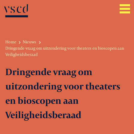
Home
Nieuws
Dringende vraag om uitzondering voor theaters en bioscopen aan
Over VSCD
Veiligheidsberaad
Belangenbehartiging
Dringende vraag om
Werkgeverszaken
uitzondering voor theaters
Promotie
en bioscopen aan
Netwerk & service
Veiligheidsberaad
Lid worden