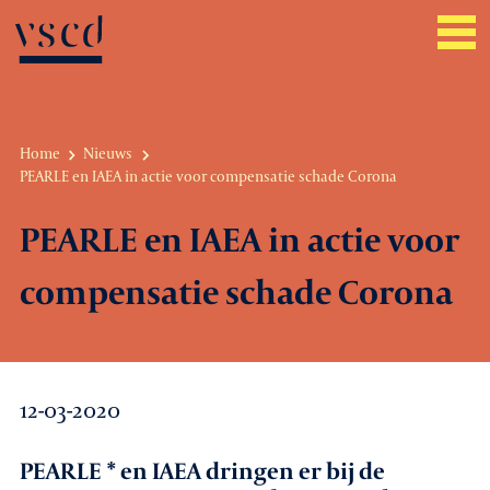
Home
Nieuws
PEARLE en IAEA in actie voor compensatie schade Corona
Over VSCD
PEARLE en IAEA in actie voor
Belangenbehartiging
compensatie schade Corona
Werkgeverszaken
Promotie
12-03-2020
Netwerk & service
Lid worden
PEARLE * en IAEA dringen er bij de