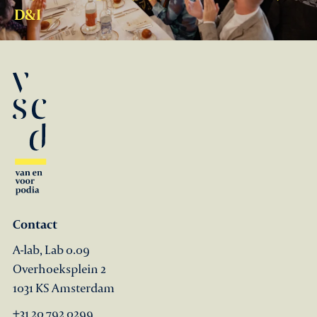
D&I
Contact
A-lab, Lab 0.09
Overhoeksplein 2
1031 KS Amsterdam
+31 20 792 0299