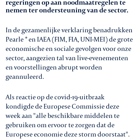
regeringen op aan noodmaatregelen te
nemen ter ondersteuning van de sector.
Agenda
In de gezamenlijke verklaring benadrukken
Leden
Pearle * en IAEA (FIM, FIA, UNI-MEI) de grote
Nieuws
economische en sociale gevolgen voor onze
sector, aangezien tal van live-evenementen
In gesprek met leden
en voorstellingen abrupt worden
geannuleerd.
Vacatures
Contact
Als reactie op de covid-19-uitbraak
kondigde de Europese Commissie deze
week aan "alle beschikbare middelen te
Aanmelden nieuwsbrief
gebruiken om ervoor te zorgen dat de
Europese economie deze storm doorstaat".