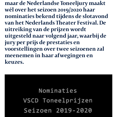
maar de Nederlandse Toneeljury maakt
wél over het seizoen 2019/2020 haar
Agenda
nominaties bekend tijdens de slotavond
van het Nederlands Theater Festival. De
Leden
uitreiking van de prijzen wordt
uitgesteld naar volgend jaar, waarbij de
Nieuws
jury per prijs de prestaties en
voorstellingen over twee seizoenen zal
In gesprek met leden
meenemen in haar afwegingen en
keuzes.
Vacatures
Contact
Aanmelden nieuwsbrief