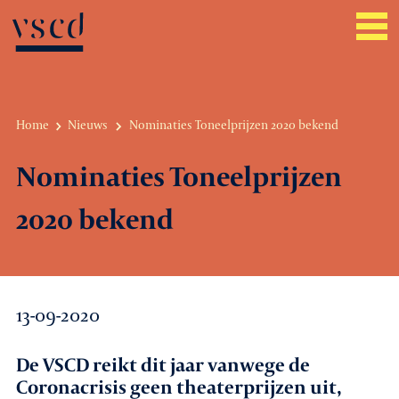
Home
Nieuws
Nominaties Toneelprijzen 2020 bekend
Over VSCD
Nominaties Toneelprijzen
Belangenbehartiging
2020 bekend
Werkgeverszaken
Promotie
13-09-2020
Netwerk & service
De VSCD reikt dit jaar vanwege de
Lid worden
Coronacrisis geen theaterprijzen uit,