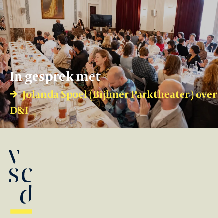
In gesprek met
Jolanda Spoel (Bijlmer Parktheater) over
D&I