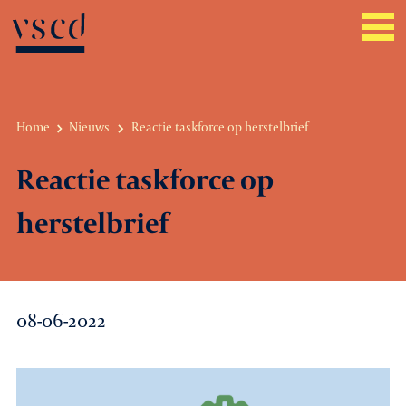
Home
Nieuws
Reactie taskforce op herstelbrief
Over VSCD
Reactie taskforce op
Belangenbehartiging
herstelbrief
Werkgeverszaken
Promotie
08-06-2022
Netwerk & service
Lid worden