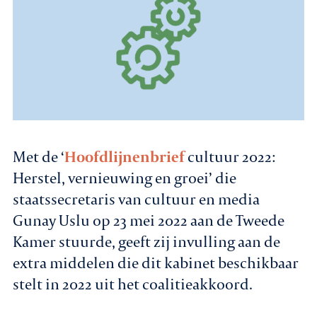
Agenda
Leden
Nieuws
In gesprek met leden
Met de ‘
Hoofdlijnenbrief
cultuur 2022:
Herstel, vernieuwing en groei’ die
Vacatures
staatssecretaris van cultuur en media
Gunay Uslu op 23 mei 2022 aan de Tweede
Contact
Kamer stuurde, geeft zij invulling aan de
extra middelen die dit kabinet beschikbaar
Aanmelden nieuwsbrief
stelt in 2022 uit het coalitieakkoord.