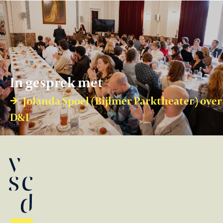
In gesprek met
Jolanda Spoel (Bijlmer Parktheater) over
D&I