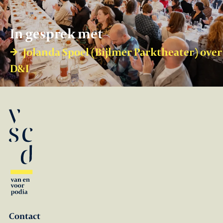
In gesprek met
Jolanda Spoel (Bijlmer Parktheater) over
D&I
Contact