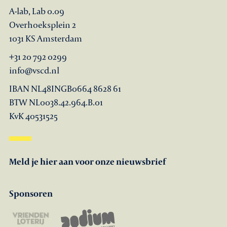
A-lab, Lab 0.09
Overhoeksplein 2
1031 KS Amsterdam
+31 20 792 0299
info@vscd.nl
IBAN NL48INGB0664 8628 61
BTW NL0038.42.964.B.01
KvK 40531525
Meld je hier aan voor onze nieuwsbrief
Sponsoren