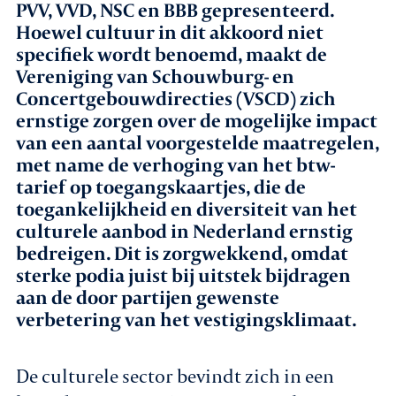
PVV, VVD, NSC en BBB gepresenteerd.
Hoewel cultuur in dit akkoord niet
Agenda
specifiek wordt benoemd, maakt de
Vereniging van Schouwburg- en
Leden
Concertgebouwdirecties (VSCD) zich
ernstige zorgen over de mogelijke impact
Nieuws
van een aantal voorgestelde maatregelen,
met name de verhoging van het btw-
In gesprek met leden
tarief op toegangskaartjes, die de
toegankelijkheid en diversiteit van het
Vacatures
culturele aanbod in Nederland ernstig
bedreigen. Dit is zorgwekkend, omdat
sterke podia juist bij uitstek bijdragen
Contact
aan de door partijen gewenste
verbetering van het vestigingsklimaat.
Aanmelden nieuwsbrief
De culturele sector bevindt zich in een