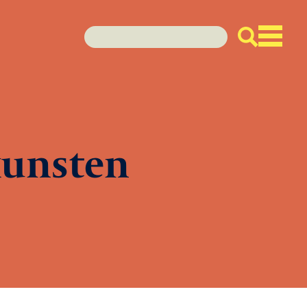
unsten
enda
den
euws