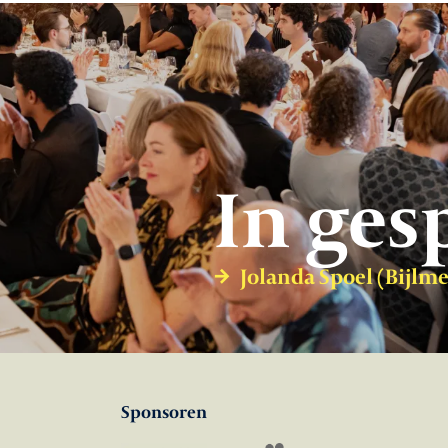
In ges
Jolanda Spoel (Bijlm
Sponsoren