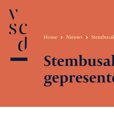
Home
Nieuws
Stembusak
Stembusa
gepresent
Over VSCD
Belangenbeha