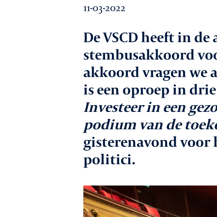
11-03-2022
Werkgeversz
De VSCD heeft in de
stembusakkoord voor
Promotie
akkoord vragen we a
is een oproep in drie
Investeer in een gez
Netwerk & ser
podium van de toek
gisterenavond voor 
Lid worden
politici.