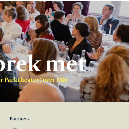
prek met
er Parktheater) over D&I
Partners