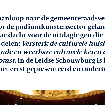
aken
In
 aanloop naar de gemeenteraadsve
le
 de podiumkunstensector gelanc
Va
andacht voor de uitdagingen die 
 delen:
Versterk de culturele huis
Co
onde en weerbare culturele keten
vice
omst.
In de Leidse Schouwburg i
het eerst gepresenteerd en onder