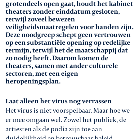
grotendeels open gaat, houdt het kabinet
theaters zonder einddatum gesloten,
Agenda
terwijl zoveel bewezen
veiligheidsmaatregelen voor handen zijn.
Leden
Deze noodgreep schept geen vertrouwen
op een substantiële opening op redelijke
Nieuws
termijn, terwijl het de maatschappij dat
zo nodig heeft. Daarom komen de
In gesprek met leden
theaters, samen met ander culturele
sectoren, met een eigen
Vacatures
heropeningsplan.
Contact
Laat alleen het virus nog verrassen
Het virus is niet voorspelbaar. Maar hoe we
er mee omgaan wel. Zowel het publiek, de
Aanmelden nieuwsbrief
artiesten als de podia zijn toe aan
duidelijkheid en betrouwbaar beleid.