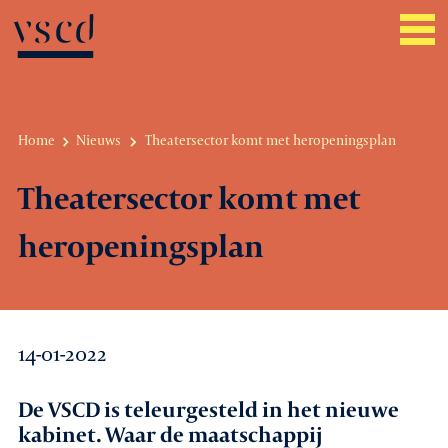
Home
Nieuws
Theatersector komt met heropeningsplan
Over VSCD
Theatersector komt met
Belangenbehartiging
heropeningsplan
Werkgeverszaken
Promotie
14-01-2022
Netwerk & service
De VSCD is teleurgesteld in het nieuwe
Lid worden
kabinet. Waar de maatschappij