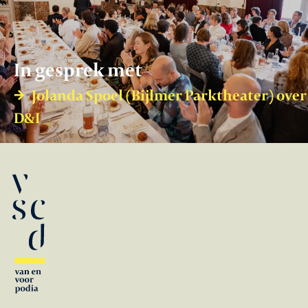
In gesprek met
Jolanda Spoel (Bijlmer Parktheater) over
D&I