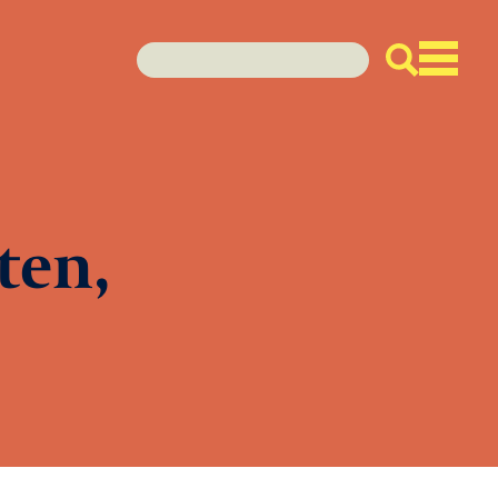
ten,
enda
den
euws