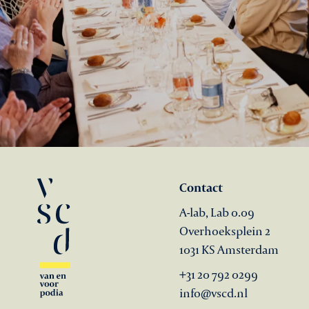
Contact
A-lab, Lab 0.09
Overhoeksplein 2
1031 KS Amsterdam
+31 20 792 0299
info@vscd.nl