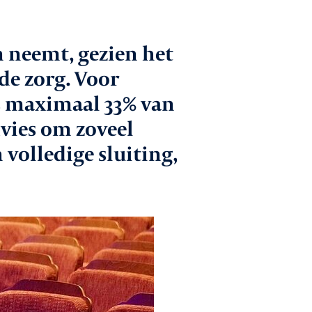
 gesprek met
 neemt, gezien het
den
de zorg. Voor
catures
ts maximaal 33% van
dvies om zoveel
ntact
 volledige sluiting,
Aanmelden nieuwsbrief