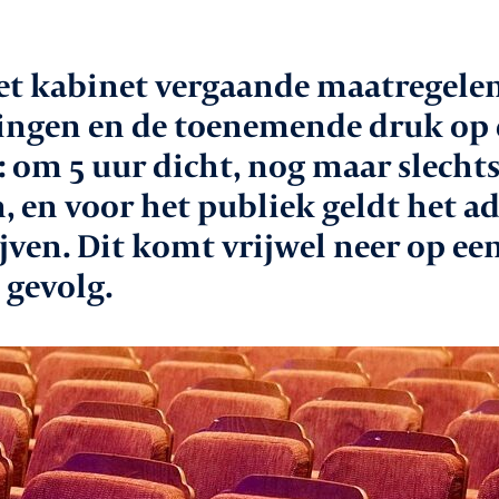
aken
In
et kabinet vergaande maatregelen
le
ingen en de toenemende druk op 
Va
r: om 5 uur dicht, nog maar slech
, en voor het publiek geldt het a
Co
jven. Dit komt vrijwel neer op een
vice
 gevolg.