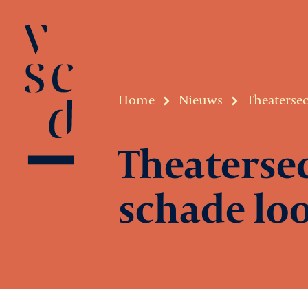
Home
Nieuws
Theatersec
Theatersec
schade lo
Over VSCD
Belangenbeha