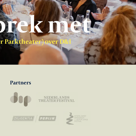
prek met
er Parktheater) over D&I
Partners