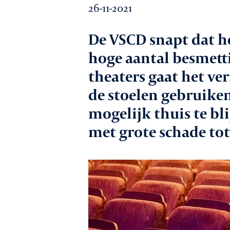
26-11-2021
Werkgeversz
De VSCD snapt dat h
hoge aantal besmett
Promotie
theaters gaat het ve
de stoelen gebruiken
mogelijk thuis te bli
Netwerk & ser
met grote schade tot
Lid worden