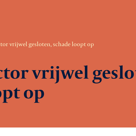
tor vrijwel gesloten, schade loopt op
tor vrijwel geslo
opt op
Ag
Le
rtiging
Ni