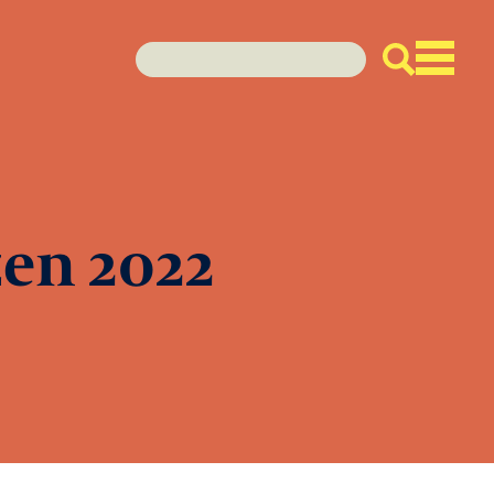
en 2022
enda
den
euws