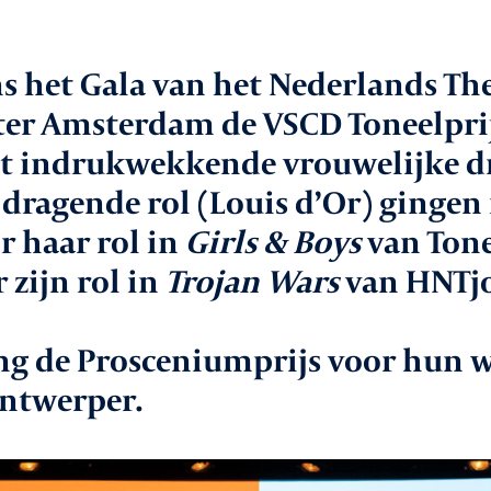
aken
In
s het Gala van het Nederlands The
le
ter Amsterdam de VSCD Toneelprij
Va
st indrukwekkende vrouwelijke d
dragende rol (Louis d’Or) gingen 
Co
 haar rol in
Girls & Boys
van Ton
vice
 zijn rol in
Trojan Wars
van HNTjo
ng de Prosceniumprijs voor hun w
ntwerper.