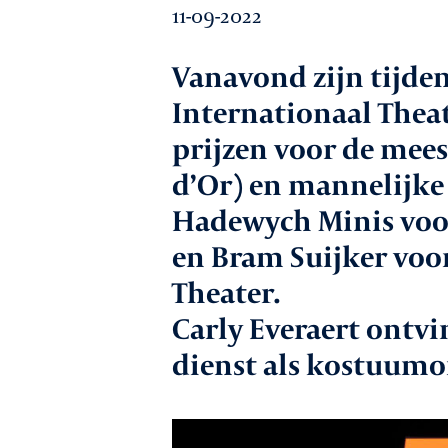
11-09-2022
Werkgeversz
Vanavond zijn tijden
Internationaal Thea
Promotie
prijzen voor de mee
d’Or) en mannelijke 
Hadewych Minis voor
Netwerk & ser
en Bram Suijker voor
Theater.
Lid worden
Carly Everaert ontvi
dienst als kostuumo