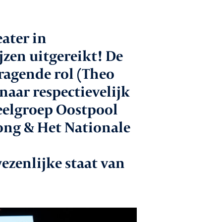
 gesprek met
ater in
den
zen uitgereikt! De
catures
ragende rol (Theo
naar respectievelijk
ntact
eelgroep Oostpool
ng & Het Nationale
Aanmelden nieuwsbrief
ezenlijke staat van