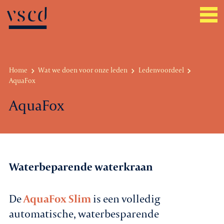
Home
Wat we doen voor onze leden
Ledenvoordeel
AquaFox
Over VSCD
AquaFox
Belangenbehartiging
Werkgeverszaken
Promotie
Waterbeparende waterkraan
Netwerk & service
De
AquaFox Slim
is een volledig
Lid worden
automatische, waterbesparende