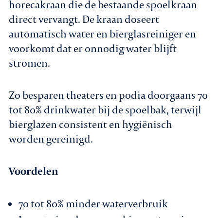
horecakraan die de bestaande spoelkraan
direct vervangt. De kraan doseert
Agenda
automatisch water en bierglasreiniger en
voorkomt dat er onnodig water blijft
Leden
stromen.
Nieuws
Zo besparen theaters en podia doorgaans 70
In gesprek met leden
tot 80% drinkwater bij de spoelbak, terwijl
bierglazen consistent en hygiënisch
Vacatures
worden gereinigd.
Contact
Voordelen
Aanmelden nieuwsbrief
70 tot 80% minder waterverbruik