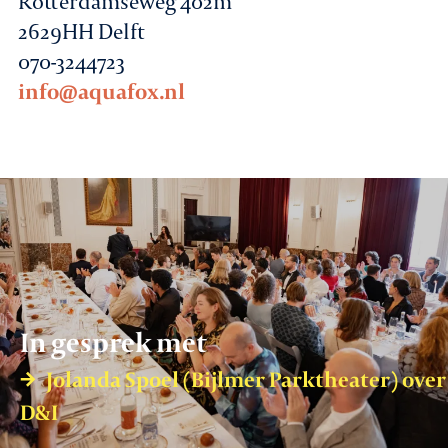
Rotterdamseweg 402m
2629HH Delft
070-3244723
info@aquafox.nl
In gesprek met
Jolanda Spoel (Bijlmer Parktheater) over
D&I