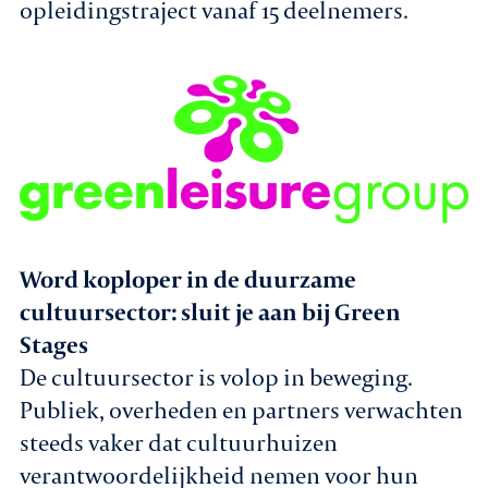
opleidingstraject vanaf 15 deelnemers.
Agenda
Leden
Nieuws
In gesprek met leden
Word koploper in de duurzame
Vacatures
cultuursector: sluit je aan bij Green
Contact
Stages
De cultuursector is volop in beweging.
Publiek, overheden en partners verwachten
Aanmelden nieuwsbrief
steeds vaker dat cultuurhuizen
verantwoordelijkheid nemen voor hun