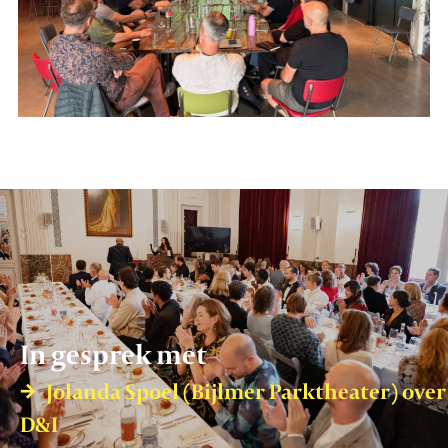
In gesprek met
Jolanda Spoel (Bijlmer Parktheater) over
D&I