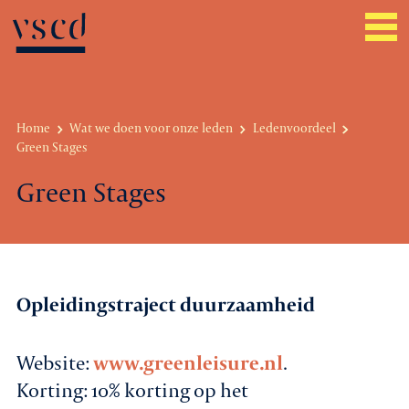
Home
Wat we doen voor onze leden
Ledenvoordeel
Green Stages
Over VSCD
Green Stages
Belangenbehartiging
Werkgeverszaken
Promotie
Opleidingstraject duurzaamheid
Netwerk & service
Website:
www.greenleisure.nl
.
Lid worden
Korting: 10% korting op het