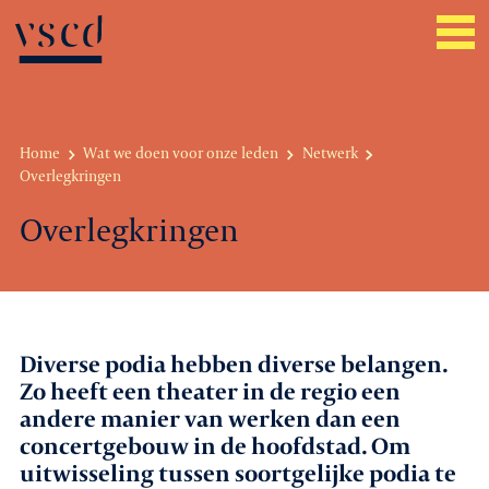
Home
Wat we doen voor onze leden
Netwerk
Overlegkringen
Over VSCD
Overlegkringen
Belangenbehartiging
Werkgeverszaken
Promotie
Diverse podia hebben diverse belangen.
Zo heeft een theater in de regio een
Netwerk & service
andere manier van werken dan een
concertgebouw in de hoofdstad. Om
Lid worden
uitwisseling tussen soortgelijke podia te