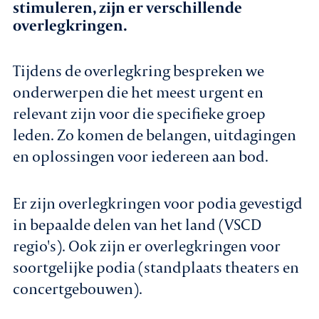
stimuleren, zijn er verschillende
overlegkringen.
Agenda
Tijdens de overlegkring bespreken we
Leden
onderwerpen die het meest urgent en
Nieuws
relevant zijn voor die specifieke groep
leden. Zo komen de belangen, uitdagingen
In gesprek met leden
en oplossingen voor iedereen aan bod.
Vacatures
Er zijn overlegkringen voor podia gevestigd
Contact
in bepaalde delen van het land (VSCD
regio's). Ook zijn er overlegkringen voor
soortgelijke podia (standplaats theaters en
Aanmelden nieuwsbrief
concertgebouwen).