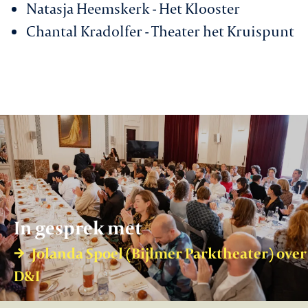
Natasja Heemskerk - Het Klooster
Chantal Kradolfer - Theater het Kruispunt
In gesprek met
Jolanda Spoel (Bijlmer Parktheater) over
D&I