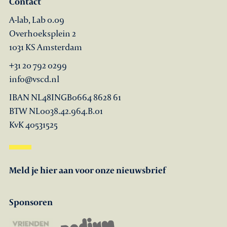
Contact
A-lab, Lab 0.09
Overhoeksplein 2
1031 KS Amsterdam
+31 20 792 0299
info@vscd.nl
IBAN NL48INGB0664 8628 61
BTW NL0038.42.964.B.01
KvK 40531525
Meld je hier aan voor onze nieuwsbrief
Sponsoren