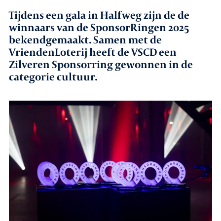
Tijdens een gala in Halfweg zijn de
de
Agenda
winnaars van de SponsorRingen 2025
bekendgemaakt. Samen met de
Leden
VriendenLoterij heeft de VSCD een
Zilveren Sponsorring gewonnen in de
Nieuws
categorie cultuur.
In gesprek met leden
Vacatures
Contact
Aanmelden nieuwsbrief