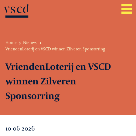
Home
Nieuws
VriendenLoterij en VSCD winnen Zilveren Sponsorring
Over VSCD
VriendenLoterij en VSCD
Belangenbehartiging
winnen Zilveren
Werkgeverszaken
Sponsorring
Promotie
Netwerk & service
10-06-2026
Lid worden