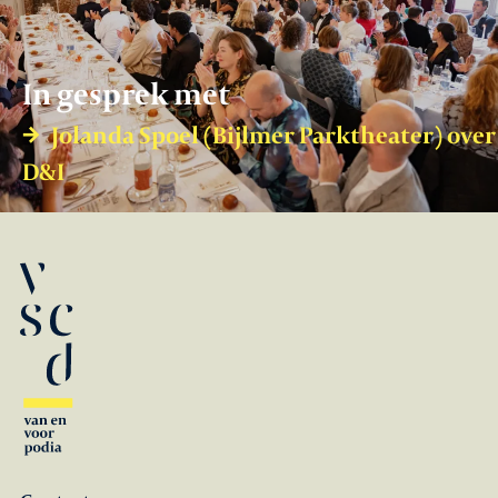
In gesprek met
Jolanda Spoel (Bijlmer Parktheater) over
D&I