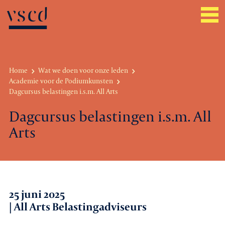
Home
Wat we doen voor onze leden
Academie voor de Podiumkunsten
Over VSCD
Dagcursus belastingen i.s.m. All Arts
Belangenbehartiging
Dagcursus belastingen i.s.m. All
Arts
Werkgeverszaken
Promotie
Netwerk & service
25 juni 2025
| All Arts Belastingadviseurs
Lid worden