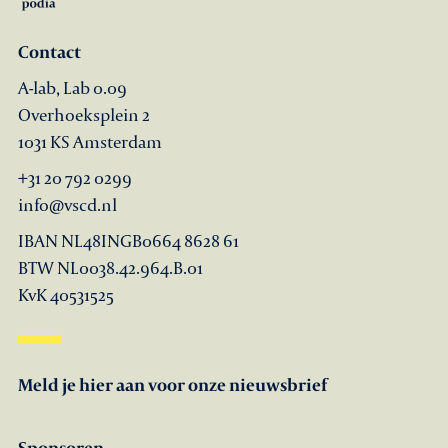
Contact
A-lab, Lab 0.09
Overhoeksplein 2
1031 KS Amsterdam
+31 20 792 0299
info@vscd.nl
IBAN NL48INGB0664 8628 61
BTW NL0038.42.964.B.01
KvK 40531525
Meld je hier aan voor onze nieuwsbrief
Sponsoren