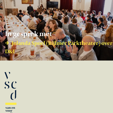
In gesprek met
Jolanda Spoel (Bijlmer Parktheater) over
D&I