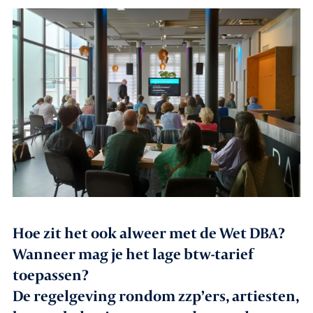
Agenda
Leden
Nieuws
In gesprek met leden
Vacatures
Contact
Hoe zit het ook alweer met de Wet DBA?
Wanneer mag je het lage btw-tarief
Aanmelden nieuwsbrief
toepassen?
De regelgeving rondom zzp’ers, artiesten,