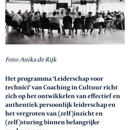
Agenda
Leden
Nieuws
Foto: Anika de Rijk
In gesprek met leden
Vacatures
Het programma ‘Leiderschap voor
technici’ van Coaching in Cultuur richt
Contact
zich op het ontwikkelen van effectief en
authentiek persoonlijk leiderschap en
Aanmelden nieuwsbrief
het vergroten van (zelf)inzicht en
(zelf)sturing binnen belangrijke