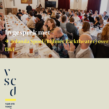
In gesprek met
Jolanda Spoel (Bijlmer Parktheater) over
D&I