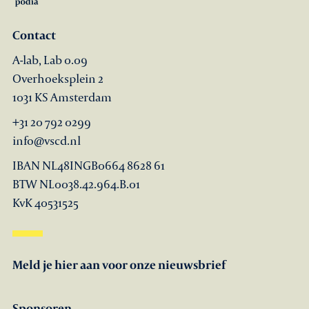
Contact
A-lab, Lab 0.09
Overhoeksplein 2
1031 KS Amsterdam
+31 20 792 0299
info@vscd.nl
IBAN NL48INGB0664 8628 61
BTW NL0038.42.964.B.01
KvK 40531525
Meld je hier aan voor onze nieuwsbrief
Sponsoren