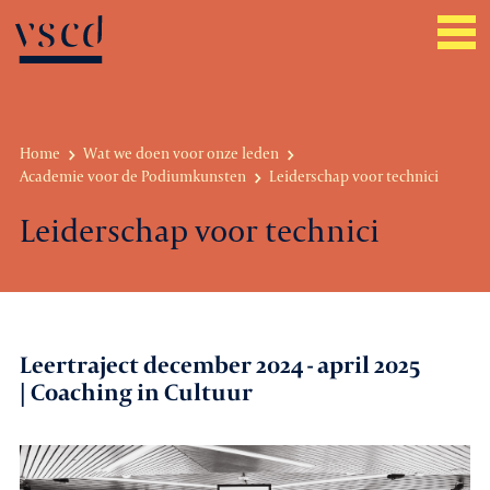
Home
Wat we doen voor onze leden
Academie voor de Podiumkunsten
Leiderschap voor technici
Over VSCD
Leiderschap voor technici
Belangenbehartiging
Werkgeverszaken
Promotie
Leertraject december 2024 - april 2025
| Coaching in Cultuur
Netwerk & service
Lid worden