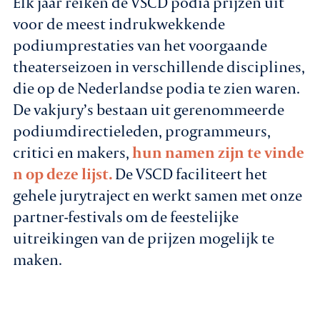
Elk jaar reiken de VSCD podia prijzen uit
voor de meest indrukwekkende
Agenda
podiumprestaties van het voorgaande
theaterseizoen in verschillende disciplines,
Leden
die op de Nederlandse podia te zien waren.
Nieuws
De vakjury’s bestaan uit gerenommeerde
podiumdirectieleden, programmeurs,
In gesprek met leden
critici en makers,
hun namen zijn te vinde
n op deze lijst.
De VSCD faciliteert het
Vacatures
gehele jurytraject en werkt samen met onze
partner-festivals om de feestelijke
Contact
uitreikingen van de prijzen mogelijk te
maken.
Aanmelden nieuwsbrief