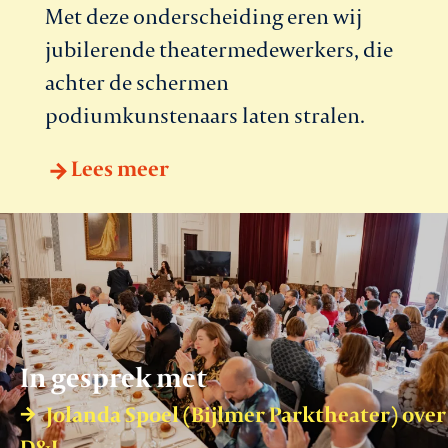
Met deze onderscheiding eren wij
jubilerende theatermedewerkers, die
achter de schermen
podiumkunstenaars laten stralen.
Lees meer
In gesprek met
Jolanda Spoel (Bijlmer Parktheater) over
D&I