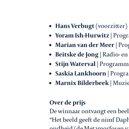
Hans Verbugt
(voorzitter)
Yoram Ish-Hurwitz
| Prog
Marian van der Meer
| Pr
Beitske de Jong
| Radio- en
Stijn Waterval
| Programme
Saskia Lankhoorn
| Progr
Marnix Bilderbeek
| Muzi
Over de prijs
De winnaar ontvangt een beel
“Het beeld geeft de nimf Daph
oudheid (de Metamorfosen van