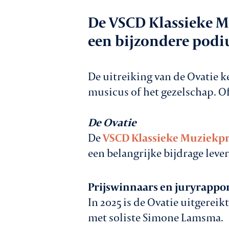
Werkgeversz
De VSCD Klassieke Mu
een bijzondere podi
Promotie
De uitreiking van de Ovatie k
musicus of het gezelschap. Of
Netwerk & ser
De Ovatie
De
VSCD Klassieke Muziekpr
een belangrijke bijdrage leve
Lid worden
Prijswinnaars en juryrappo
In 2025 is de Ovatie uitgereik
met soliste Simone Lamsma.