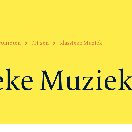
promoten
Prijzen
Klassieke Muziek
eke Muzie
Ag
Le
rtiging
Ni