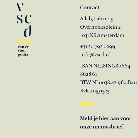
Contact
A-lab, Lab 0.09
Overhoeksplein 2
1031 KS Amsterdam
+31 20 792 0299
info@vscd.nl
IBAN NL48INGB0664
8628 61
BTW NL0038.42.964.B.01
KvK 40531525
Meld je hier aan voor
onze nieuwsbrief