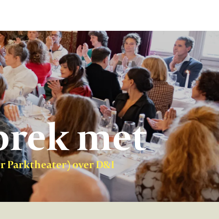
prek met
er Parktheater) over D&I