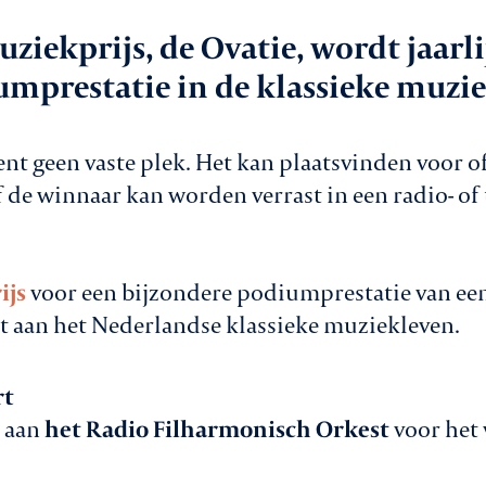
aken
ziekprijs, de Ovatie, wordt jaarli
In
umprestatie in de klassieke muzie
le
Va
ent geen vaste plek. Het kan plaatsvinden voor o
 de winnaar kan worden verrast in een radio- of 
Co
vice
ijs
voor een bijzondere podiumprestatie van een
rt aan het Nederlandse klassieke muziekleven.
rt
t aan
het Radio Filharmonisch Orkest
voor het