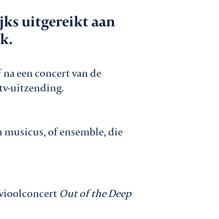
jks uitgereikt aan
 gesprek met
k.
den
catures
f na een concert van de
tv-uitzending.
ntact
 musicus, of ensemble, die
Aanmelden nieuwsbrief
 vioolconcert
Out of the Deep